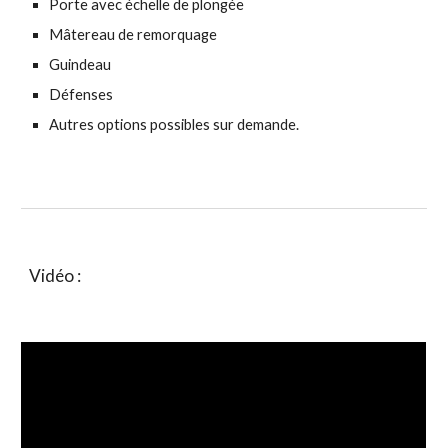
Porte avec échelle de plongée
M
âtereau de remorquage
Gu
indeau
Défenses
A
utres options possibles sur demande.
Vidéo :