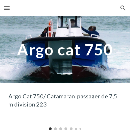
Skip to main content
Skip to navigation
Argo cat
750
Argo Cat 750
/
Catamaran passager de 7,5
m
division 22
3