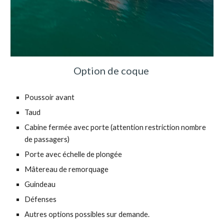
Option de coque
Poussoir avant
Taud
Cabine fermée avec porte (attention restriction nombre
de passagers)
Porte avec échelle de plongée
M
âtereau de remorquage
G
uindeau
Défenses
A
utre
s
options possibles sur demande.