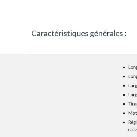
Caractéristiques générales :
Long
Long
Larg
Larg
Tira
Moto
Régl
cais