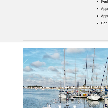
Régl
Appr
Appr
Cons