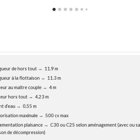
ueur de hors tout
→
11.9 m
ueur à la flottaison
→
11.3 m
eur au maître couple
→
4 m
eur hors tout
→
4.23 m
nt d’eau
→
0.55 m
risation maximale
→
500 cv max
ementation plaisance
→
C30 ou C25 selon aménagement (avec ou s
son de décompression)