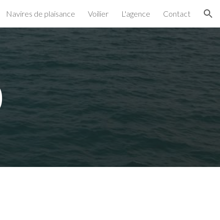
Navires de plaisance
Voilier
L'agence
Contact
ion
0