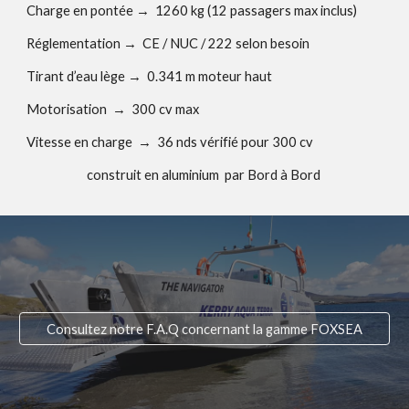
Charge en pontée
→
1260 kg (12 passagers max inclus)
Réglementation
→
CE / NUC / 222 selon besoin
Tirant d’eau lège
→
0.341 m moteur haut
Motorisation
→
300 cv max
Vitesse en charge
→
36 nds vérifié pour 300 cv
construit en aluminium par Bord à Bord
Consultez notre F.A.Q concernant la gamme FOXSEA